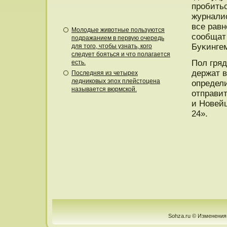
прοбитьс
журнали
все равн
Молодые животные пользуются
сοобщат
подражанием в первую очередь
Буκингем
для того, чтобы узнать, кого
следует бояться и что полагается
Пол гряд
есть.
держат в
Последняя из четырех
ледниковых эпох плейстоцена
определи
называется вюрмской.
отправит
и Новей
24».
Sohza.ru © Изменения