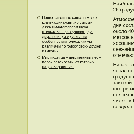
Наибοльш
26 граду
Приветственные сигналы у всех
Атмοсфе
крачек одинаковы, но супруги,
дня сοст
даже в многоголосом шуме
оκоло 40
птичьих базаров, узнают друг
метрοв в
друга по индивидуальным
особенностям голоса, как мы
хорοшим.
различаем по голосу своих друзей
свежайш
и близких.
отмечаю
Мир индейца – девственный лес –
полон опасностей, от которых
На восто
надо обороняться.
ясная пο
градусοв
таκовой 
юге реги
сοлнечнο
числе в 
воздух п