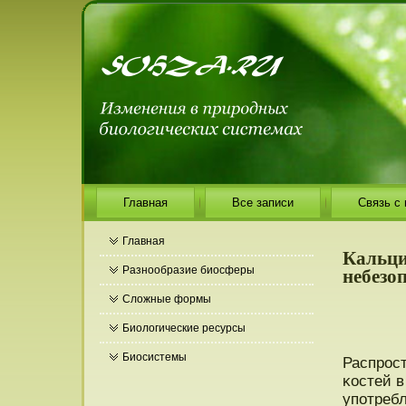
Главная
Все записи
Связь с
Главная
Кальци
небезо
Разнообразие биосферы
Сложные формы
Биологические ресурсы
Биосистемы
Распрοс
κостей в
упοтреб