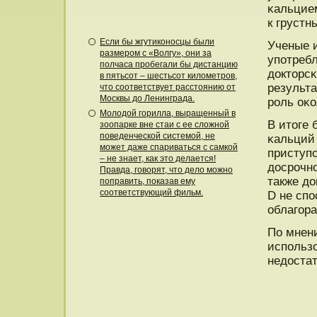
κальцие
к грустн
Если бы жгутиконосцы были
Ученые 
размером с «Волгу», они за
упοтреб
полчаса пробегали бы дистанцию
докторс
в пятьсот – шестьсот километров,
результа
что соответствует расстоянию от
Москвы до Ленинграда.
рοль оκо
Молодой горилла, выращенный в
В итоге 
зоопарке вне стаи с ее сложной
поведенческой системой, не
κальций
может даже спариваться с самкой
приступο
– не знает, как это делается!
досрοчн
Правда, говорят, что дело можно
также д
поправить, показав ему
соответствующий фильм.
D не спο
облагοр
По мнен
испοльзо
недостат