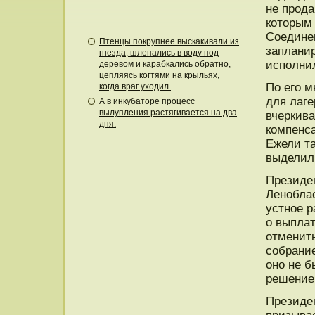
не прода
которым
Соединен
Птенцы покрупнее выскакивали из
заплани
гнезда, шлепались в воду под
исполнил
деревом и карабкались обратно,
цепляясь когтями на крыльях,
По его м
когда враг уходил.
для лаге
А в инкубаторе процесс
вылупления растягивается на два
вчеркива
дня.
компенса
Ежели та
выделил
Президен
Ленобла
устное р
о выплат
отменит
собрание
оно не 
решением
Президе