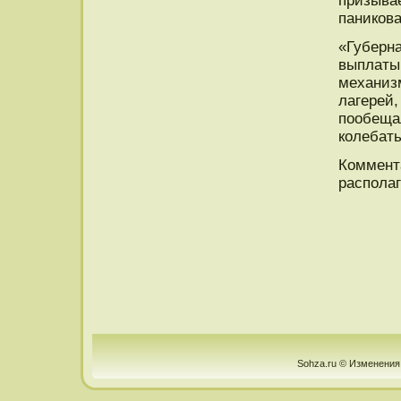
призыва
паникова
«Губерна
выплаты 
механизм
лагерей,
пообеща
колебать
Коммент
располаг
Sohza.ru © Изменения