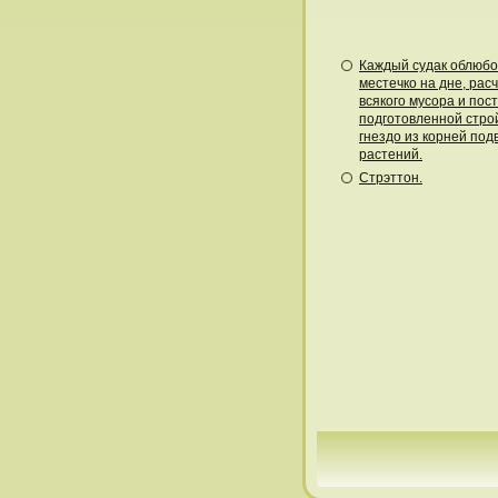
Каждый судак облюбо
местечко на дне, расч
всякого мусора и пос
подготовленной стр
гнездо из корней по
растений.
Стрэттон.