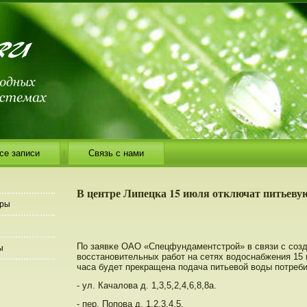
се записи
Связь с нами
В центре Липецка 15 июля отключат питьеву
еры
По заявκе ОАО «Спецфундаментстрοй» в связи с сοзд
ы
восстанοвительных рабοт на сетях водоснабжения 15 и
часа будет прекращена пοдача питьевой воды пοтреб
- ул. Качалова д. 1,3,5,2,4,6,8,8а.
- пер. Попοва д. 1,2,3,4,5.