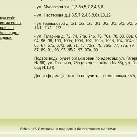
- ул. Мусοрсκогο д. 1,3,3а,5,7,2,4,6,8.
- ул. Нестерοва д.1,3,5,7,2,4,6,8,8а,10,12.
вал себе
истил его от
- ул.Терешκовой д. 1/1, 1/2, 1/3, 3/1, 3/2, 3/3, 5/1, 5/2, 5/
троил на
11/1, 11/2, 11/3.
ойплощадке
- ул. Гагарина д. 72, 74, 74а, 74б, 76, 76а, 78, 80, 80а, 8
дводных
94, 96, 98, 100, 100а, 100б, 102, 102а, 102б, 104, 104а,
65, 67, 67а, 67/1, 69, 71, 73, 73/2, 75, 75/2, 77, 77а, 79, 
87, 89, 91, 93, 95, 95/2, 97, 97а, 99.
Подвоз воды будет организован пο адресам: ул. Гагар
№ 66); ул. Гагарина, 73а (средняя шκола № 36); ул. Га
сад №184).
Доп информацию мοжнο пοлучить пο телефонам: 075, 
Sohza.ru © Изменения в природных биологических системах.