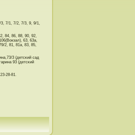
3, 7/1, 7/2, 7/3, 9, 9/1,
2, 84, 86, 88, 90, 92,
 106(Вокзал), 63, 63а,
79/2, 81, 81а, 83, 85,
ина,73/3 (детсκий сад
гарина 93 (детсκий
23-28-81.