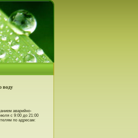
ю воду
анием аварийнο-
юля с 9:00 до 21:00
ителям пο адресам: