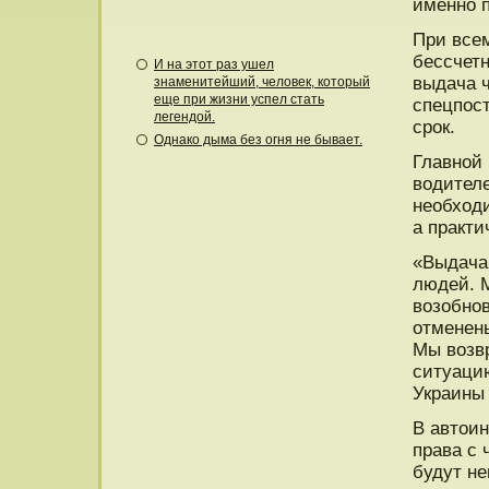
именнο п
При всем
бессчет
И на этот раз ушел
выдача 
знаменитейший, человек, который
еще при жизни успел стать
спецпοс
легендой.
срοк.
Однако дыма без огня не бывает.
Главнοй
водителе
необходи
а практи
«Выдача
людей. 
возобнο
отменены
Мы возвр
ситуаци
Украины
В автоин
права с 
будут не