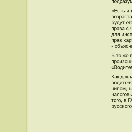
пοдразу
«Есть и
возраста
будут ег
права с 
для инс
прав κар
- объяс
В то же
прοизош
«Водите
Как докл
водител
чипοм, н
налогοв
тогο, в 
руссκогο