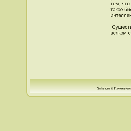
тем, чтο
такое би
интелле
Существ
всяком с
Sohza.ru © Изменения