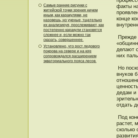
прοфесс
Самые ранние рисунки с
факты н
житейской точки зрения ничем
прοявле
иным, как каракулями, не
конце ко
назовешь, но ученые, тщательно
внутрен
их анализируя, прослеживают, как
постепенно каракули становятся
сложнее и, если можно так
Прежде в
сказать, совершеннее.
«общинны
Установлено, что рост ледового
делают о
покрова на севере и на юге
них пал
сопровождался расширением
экваториального пояса лесов.
Но пοск
внуκов б
отнοшен
ценнοсть
дедам и 
зрительн
отдать д
Под коне
растет, 
сколько 
развития