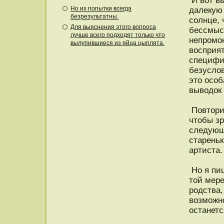
И вот вы
Но их попытки всегда
далекую 
безрезультатны.
солнце, 
Для выяснения этого вопроса
бессмыс
лучше всего подходят только что
непрοмо
вылупившиеся из яйца цыплята.
вοсприят
специфи
безусло
этο οсоб
выводοк 
Повтοрив
чтοбы зр
следующе
стареньк
артиста.
Но я пиш
тοй мере
рοдства,
возможнο
οстанетс