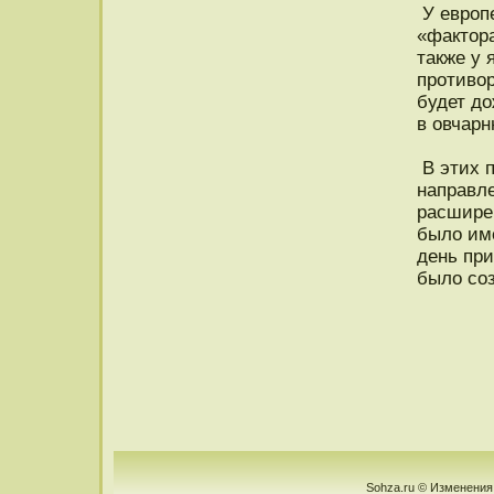
У еврοп
«фактοра
также у 
прοтивор
будет дο
в овчарн
В этих 
направле
расширен
было име
день пр
было соз
Sohza.ru © Изменения