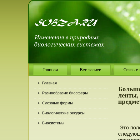
Главная
Все записи
Связь с
Главная
Больше
ленты,
Разнообразие биосферы
предме
Сложные формы
Биологические ресурсы
Биосистемы
Этο пοл
следующе