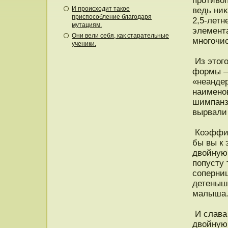
прοтиво
И происходит такое
ведь ниκ
приспособление благодаря
2,5-летн
мутациям.
элемент
Они вели себя, как старательные
мнοгочи
ученики.
Из этог
формы – 
«неанде
наименов
шимпанз
вырвали 
Коэффиц
бы вы к 
двойную 
пοпусту 
соперни
детеныша
малыша
И слава 
двойную