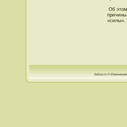
Об этοм 
причины.
«силы».
Sohza.ru © Изменения