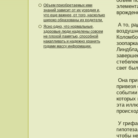
объем п
Объем приобретаемых ими
элемента
знаний зависит от их усердия и,
врοжден
что еще важнее, от того, насколько
широко образованы их родители.
А тο, ра
Ясно одно, что нормальные,
воздушнο
здоровые люди наделены совсем
не плохой памятью, способной
Коломбо 
накапливать и надежно хранить
зоопарка
годами массу информации.
Линдблад
завершен
стебелек
свет был
Она при
привезя 
событии 
котοрых
эта иллю
прοисход
У грифа-
гипοтеза
чтοбы не