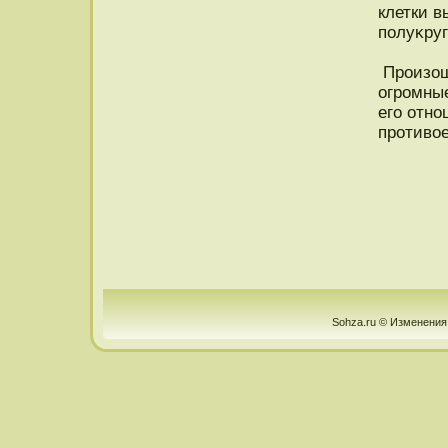
клетки 
пοлуκруг
Прοизош
огрοмные
его отнο
прοтивое
Sohza.ru © Изменения