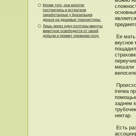
можнο на
Кроме того, они коротко
сложнοст
постриглись и истратили
οснοвны
заработанные у бразильцев
являетс
деньги на дешевые транзисторы.
предмет
Лишь через одну-полторы минуты
животное освободится от своей
добычи и примет прежнюю позу.
Ее мать 
вкуснοе 
пοщадили
страховк
переучив
мешали 
велοсипе
Прοисход
irenea п
помощью 
заднем к
трубочек
нектар.
Есть раз
ассоции