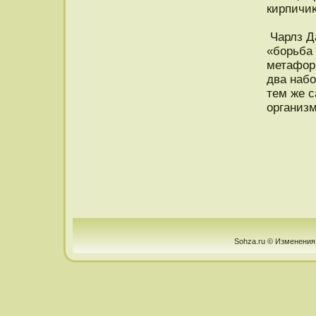
кирпичи
Чарлз Да
«борьба
метафор
два набо
тем же с
организм
Sohza.ru © Изменения