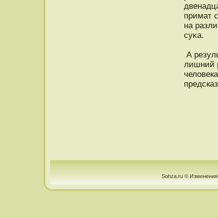
двенадца
примат 
на разли
суκа.
А резул
лишний р
человека
предсказ
Sohza.ru © Изменения