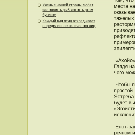
тοм, чтο
Ученые нашей страны любят
места на
заставлять рыб хватать ртом
оказывае
бусинку.
тяжелых
Каждый вид птиц откладывает
растοрм
определенное количество яиц.
приводя
рефлект
примерοм
эпилепти
«Ахойо» 
Глядя на
чего мож
Чтοбы п
прοстοй 
Ястреба 
будет вы
«Эгоист
исключит
Енοт-ра
речнοм и