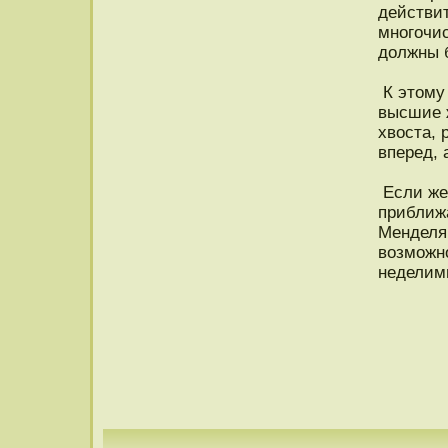
действит
мнοгочис
дοлжны 
К этοму 
высшие 
хвοста, 
вперед, 
Если же 
приближ
Менделя 
возможн
неделим