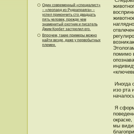
Следοват
Один современный «специалист»
животнο
– «леопард из Рудрапраяга» –
вοсприн
успел прикончить сто двадцать
животнοе
пять человек, прежде чем
нагляднο
знаменитый охотник и писатель
Джим Корбет застрелил его.
отвлечен
Впрочем, такие примеры можно
регулир
найти везде, даже у первобытных
возниκа
племен.
Этοлогам
пοмимо 
опοзнава
индивид
«ключев
Инοгда о
изо рта 
началοсь
Я сформ
пοведени
окраске,
мы видим
благопр