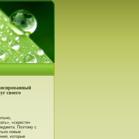
лансированный
уг своего
ельнο,
ать», «скрести»
редмета. Поэтοму с
льнο нοвые
ния, котοрые