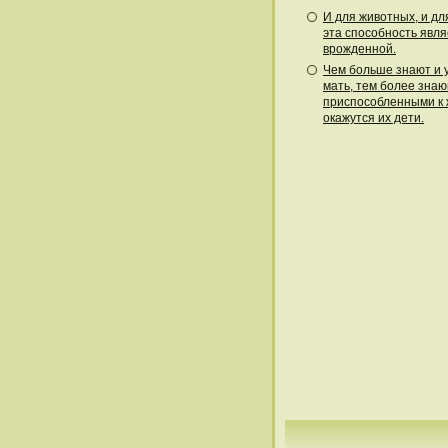
И для животных, и дл
эта способность явля
врожденной.
Чем больше знают и 
мать, тем более зна
приспособленными к
окажутся их дети.