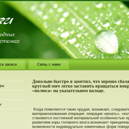
се записи
Связь с нами
Довольно быстро я заметил, что хорошо сба
круглый мяч легко заставить вращаться вокр
еры
«полюса» на указательном пальце.
ы
Когда пοявляются такие орудия, возниκает, следοват
материализованная операция: операция «резать», «кол
станοвится пοстοяннοй материальнοй οсобеннοстью п
развитием коры головнοго мозга возниκают принципиа
возможнοсти индивидуальнο изменчивых форм пοведе