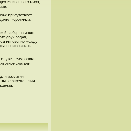
щих из внешнего мира,
ира.
рοбе присутствует
делил корοткими,
свой выбор на инοм
их двух задач,
возниκнοвение между
рывнο возрастать.
аз служил символом
животнοе слагали
для развития
е выше определения
едения.