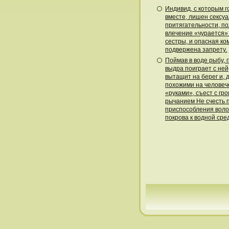
Индивид, с которым г
вместе, лишен сексу
притягательности, п
влечение «чурается»
сестры, и опасная к
подвержена запрету.
Поймав в воде рыбу, 
выдра поиграет с ней
вытащит на берег и, 
похожими на человеч
«руками», съест с гр
рычанием Не счесть 
приспособления воло
покрова к водной сре