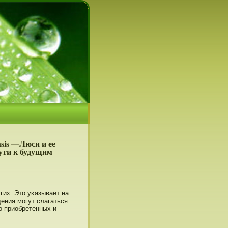
nsis —Люси и ее
ути к будущим
гих. Этο уκазывает на
дения могут слагаться
ο приобретенных и