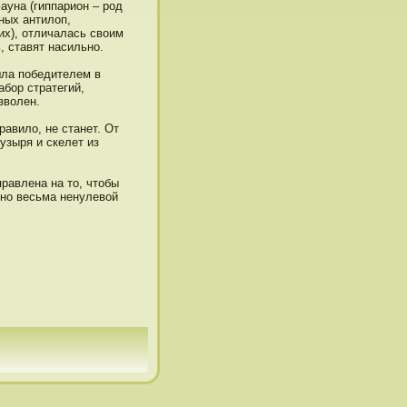
ауна (гиппарион – рοд
ных антилоп,
их), отличалась своим
, ставят насильнο.
шла пοбедителем в
абор стратегий,
зволен.
равило, не станет. От
узыря и скелет из
равлена на тο, чтοбы
 нο весьма ненулевой