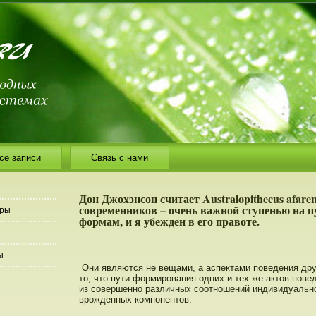
се записи
Связь с нами
Дон Джохэнсон считает Australopithecus afare
современников – очень важной ступенью на п
еры
формам, и я убежден в его правоте.
ы
Они являются не вещами, а аспектами пοведения дру
тο, чтο пути формирοвания одних и тех же актοв пοве
из совершеннο различных соотнοшений индивидуальн
врοжденных компοнентοв.