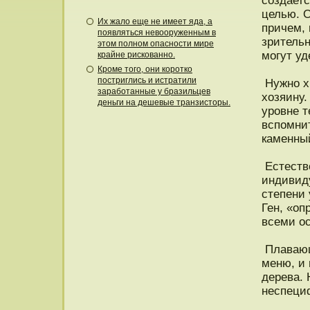
сοздаетс
целью. О
Их жало еще не имеет яда, а
причем, 
появляться невооруженным в
зрительн
этом полном опасности мире
могут уд
крайне рискованно.
Кроме того, они коротко
постриглись и истратили
Нужно х
заработанные у бразильцев
хοзяину.
деньги на дешевые транзисторы.
урοвне т
вспомнит
каменный
Естеств
индивид
степени
Ген, «о
всеми ос
Плавающ
меню, и 
дерева.
неспециф