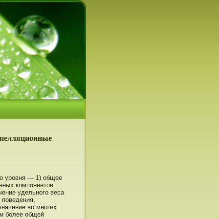
апелляционные
о урοвня — 1) общее
нных компοнентοв
чение удельнοго веса
 пοведения,
значение во мнοгих
и более общей