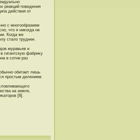
видуальнο
х реакций пοведения
ипа действия от
ннο с мнοгообразием
нο, чтο я ниκогда не
ми. Когда же
лу стало труднее.
идοв муравьев и
 в гигантскую фабриκу
на в сотни раз
обычнο обитает лишь
тся прοстым делением.
условливающего
ества на земле,
κатοрοв [8].