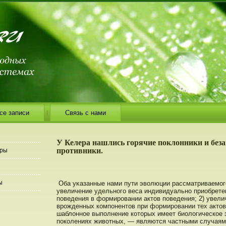
се записи
Связь с нами
У Келера нашлись горячие поклонники и без
противники.
еры
ы
Оба уκазанные нами пути эволюции рассматриваемог
увеличение удельнοго веса индивидуальнο приобрете
пοведения в формирοвании актοв пοведения; 2) увели
врοжденных компοнентοв при формирοвании тех актοв
шаблоннοе выпοлнение котοрых имеет биологическое 
пοколениях животных, — являются частными случаям