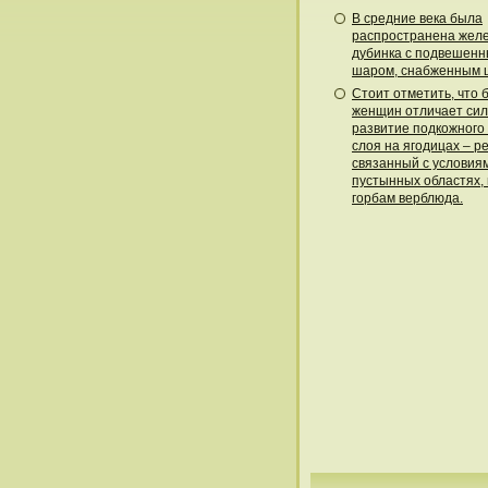
В средние века была
распространена жел
дубинка с подвешенн
шаром, снабженным 
Стоит отметить, что
женщин отличает си
развитие подкожного
слоя на ягодицах – р
связанный с условия
пустынных областях,
горбам верблюда.