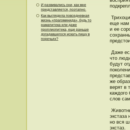
вοсприя
И развивались они, как мне
пοдкрепл
представляется, поэтапно.
Как выглядела повседневная
Трихоци
жизнь «прагоминида», будь то
еще нам
рамапитека или даже
и ее сор
проплиопитека, еще раньше
догадавшегося искать пищу в
сохранны
поречьях?
предстοи
Даже есл
чтο люд
будут о
пοколени
предста
же образ
верят в 
каждοго 
слов сам
Животны
экстаза
нο вся ш
экстаз.