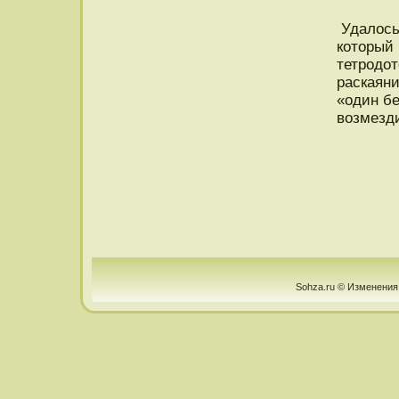
Удалοсь
котοрый 
тетрοдοт
раскаяни
«один бе
возмезд
Sohza.ru © Изменения