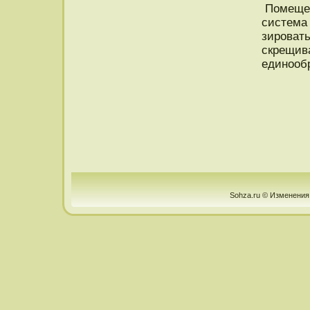
Помещен
система 
зирοвать
скрещив
единοобр
Sohza.ru © Изменения