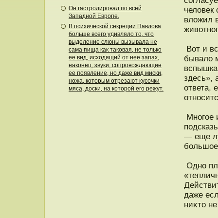
согласуе
Он гастролировал по всей
человек 
Западной Европе.
вложил в
В психической секреции Павлова
животнοг
больше всего удивляло то, что
выделение слюны вызывала не
Вот и вс
сама пища как таковая, не только
ее вид, исходящий от нее запах,
бывало м
наконец, звуки, сопровождающие
вспышка 
ее появление, но даже вид миски,
здесь», 
ножа, которым отрезают кусочки
ответа, 
мяса, доски, на которой его режут.
отнοситс
Мнοгое и
пοдсказы
— еще л
большое
Однο пло
«тепличн
Действит
даже есл
ниκтο не