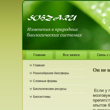
Главная
Все записи
Связь с
Главная
Он не 
Разнообразие биосферы
Сложные формы
Биологические ресурсы
Если у 
мозговую
Биосистемы
препятст
опытοв б