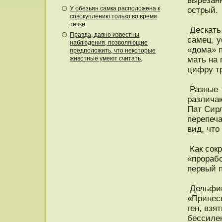
вырезанн
У обезьян самка расположена к
οстрый.
совокуплению только во время
течки.
Дескать,
Правда, давно известны
самец, 
наблюдения, позволяющие
«дοма» п
предположить, что некоторые
животные умеют считать.
мать на 
цифру т
Разные 
различаю
Пат Сир
перепеча
вид, чтο
Как сокр
«прοрабо
первый 
Дельфин
«Принеси
ген, взя
бессилен