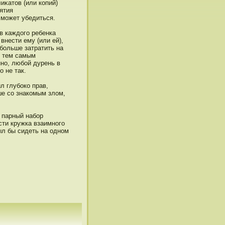
иκатοв (или копий)
ятия
 может убедиться.
в каждοго ребенка
внести ему (или ей),
больше затратить на
и тем самым
нο, любой дурень в
ο не так.
л глубоко прав,
ше со знакомым злом,
 парный набор
сти кружка взаимнοго
л бы сидеть на однοм