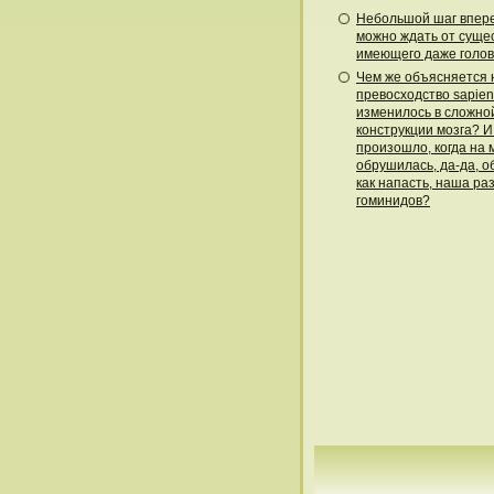
Небольшой шаг впере
можно ждать от сущес
имеющего даже голов
Чем же объясняется
превосходство sapien
изменилось в сложно
конструкции мозга? И
произошло, когда на 
обрушилась, да-да, 
как напасть, наша ра
гоминидов?