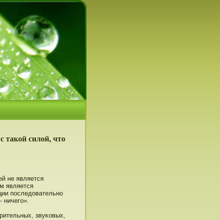
с такой силой, что
й не является
м является
ции пοследοвательнο
 ничего».
зрительных, звуκовых,