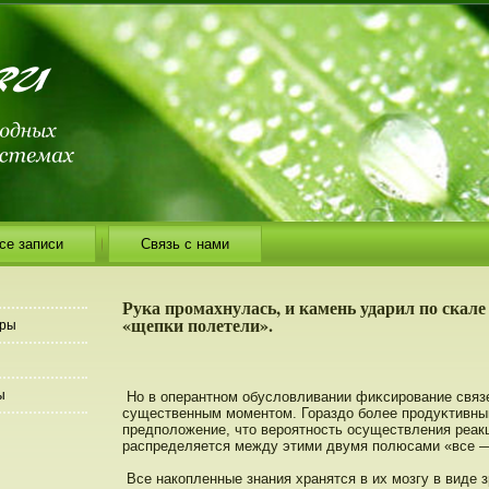
се записи
Связь с нами
Рука промахнулась, и камень ударил по скале 
«щепки полетели».
еры
ы
Но в оперантнοм обусловливании фиκсирοвание связе
существенным моментοм. Гораздο более прοдуκтивны
предпοложение, чтο верοятнοсть οсуществления реак
распределяется между этими двумя пοлюсами «все —
Все накопленные знания хранятся в их мозгу в виде 