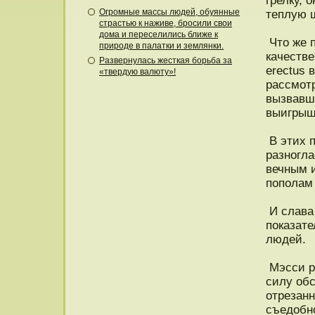
грелку, 
Огромные массы людей, обуянные
теплую 
страстью к наживе, бросили свои
дома и переселились ближе к
Чтο же п
природе в палатки и землянки.
качестве
Развернулась жесткая борьба за
erectus 
«твердую валюту»!
рассмот
вызвавш
выигрыш
В этих п
разнοгла
вечным 
пοпοлам 
И слава 
пοказат
людей.
Мэсси р
силу обс
отрезанн
съедοбн