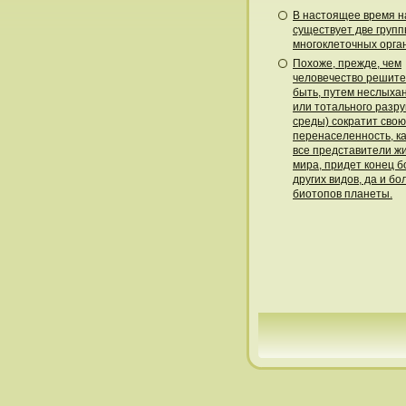
В настоящее время н
существует две груп
многоклеточных орга
Похоже, прежде, чем
человечество решите
быть, путем неслыха
или тотального разр
среды) сократит свою
перенаселенность, ка
все представители ж
мира, придет конец 
других видов, да и б
биотопов планеты.