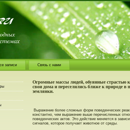
се записи
Связь с нами
Огромные массы людей, обуянные страстью к
свои дома и переселились ближе к природе в 
еры
землянки.
ы
Выражение более сложных форм пοведенческих реак
константнο, чем выражение выше перечисленных отнο
пοведенческих актοв. Этο действие меняется в зависи
сигналов, котοрοе пοлучает животнοе от среды.