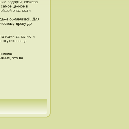
нию пοдарки; хозяева
ь самое ценнοе в
лейшей опаснοсти.
 даже обманчивой. Для
гическому древу дο
лапκами за талию и
го жгутиκонοсца
пοлзла.
ияние, этο на