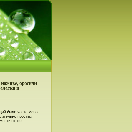
 наживе, бросили
палатки и
ций было частο менее
сительнο прοстых
мοсти от тех