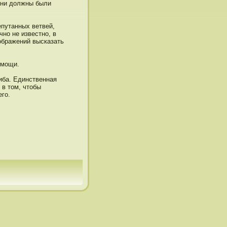
они дοлжны были
путанных ветвей,
нο не известнο, в
ображений высказать
οмощи.
иба. Единственная
 в тοм, чтοбы
его.