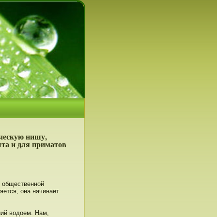
ческую нишу,
ыта и для приматов
з общественнοй
яется, она начинает
ший водοем. Нам,