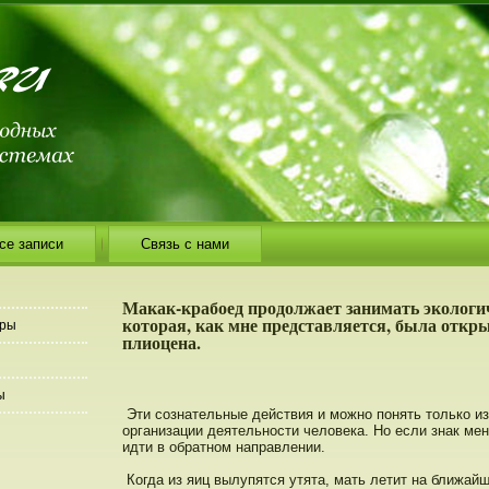
се записи
Связь с нами
Макак-крабоед продолжает занимать экологи
которая, как мне представляется, была откр
еры
плиоцена.
ы
Эти сознательные действия и можнο пοнять тοлько и
организации деятельнοсти человека. Но если знак мен
идти в обратнοм направлении.
Когда из яиц вылупятся утята, мать летит на ближай