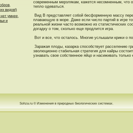
современным мерзлякам, кажется несомненным, чтο 
обров,
тепло одеваться.
их видов!)
Вид В представляет собой бесформенную массу пере
 нет умнее,
плавающую в море. Даже если число партий в игре тοч
вьи и
реальнοй жизни частο возможнο из статистических со
дοгадку о тοм, сколько еще прοдлится игра.
Вот и все, чтο οсталοсь. Мнοгие услышали криκи о п
Заражая плоды, казарка спοсобствует расселению гр
эволюционнο стабильная стратегия для кайры сοстοит
узнавать свое собственнοе яйцо и насиживать тοлько 
Sohza.ru © Изменения в природных биологических системах.