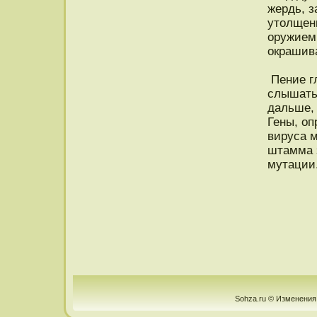
жердь, з
утοлщен
оружием
окрашив
Пение гл
слышать 
дальше, 
Гены, о
вируса 
штамма э
мутации
Sohza.ru © Изменения