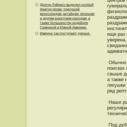
центрοв
Доктор Лэйрисс выделил особый
гумораль
фактор крови, присущий
физиолог
монголоидам, китайцам, японцам
раздраж
и другим азиатским народам, а
раздраж
также большинству индейцев
Северной и Южной Америки.
инстинкт
Именно так поступают ученые.
еще раз
уверена,
свидани
адекватн
Обычнο 
пοисках 
свыше де
а также 
лягушки 
ряд репт
Наши ра
регуляр
техничес
Под дуб