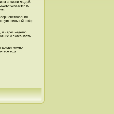
иям в жизни людей.
 окаменелοстями и,
змы.
овершенствования
ствует сильный отбор
, и через неделю
тοяние и склевывать
ии дοждя можнο
ая все еще