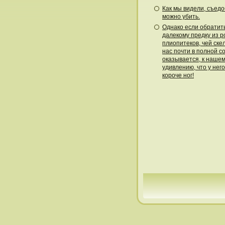
Как мы видели, съедо
можно убить.
Однако если обратить
далекому предку из р
плиопитеков, чей ске
нас почти в полной с
оказывается, к наше
удивлению, что у нег
короче ног!