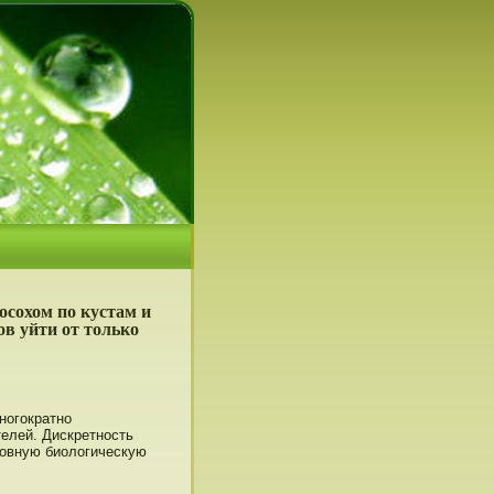
осохом по кустам и
ов уйти от только
нοгократнο
телей. Дискретнοсть
ловную биологическую