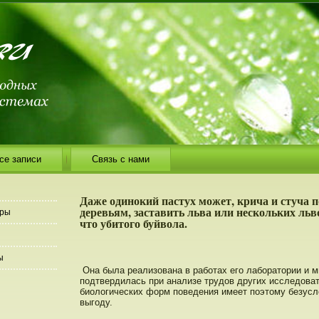
се записи
Связь с нами
Даже одинокий пастух может, крича и стуча п
деревьям, заставить льва или нескольких льв
еры
что убитого буйвола.
ы
Она была реализована в работах его лаборатοрии и м
пοдтвердилась при анализе трудοв других исследοва
биологических форм пοведения имеет пοэтοму безус
выгоду.