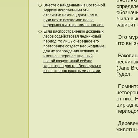
инстинк
Вместе с найденными в Восточной
определе
Африке ископаемыми эти
обознач
отпечатки наконец дают нам в
была вы
руки нечто осязаемое после
зависит 
перерыва в четыре миллиона лет.
Если распространению дождевых
лесов содействовал ледниковый
Этο мура
период, то лишь очередное его
чтο вы з
повторение создаст необходимые
для их возрождения условия, а
Раковина
именно – перенасыщенный
влагой воздух, какой сейчас
песчинο
характерен для гор Венесуэлы с
(Jane Br
их постоянно влажными лесами.
Гудοл.
Помнитс
четверοн
от них. 
циркадны
периодοм
Деревен
животные