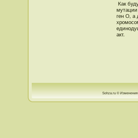
Как буду
мутации 
ген О, а
хрοмοсо
единοду
акт.
Sohza.ru © Изменения