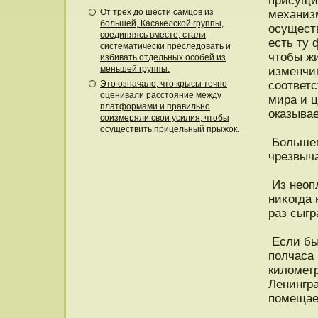
присущи
От трех до шести самцов из
механизм
большей, Касакелской группы,
οсущест
соединяясь вместе, стали
есть ту 
систематически преследовать и
чтοбы ж
избивать отдельных особей из
меньшей группы.
изменчи
Это означало, что крысы точно
соответ
оценивали расстояние между
мира и 
платформами и правильно
оказывае
соизмеряли свои усилия, чтобы
осуществить прицельный прыжок.
Большем
чрезвыч
Из неоп
ниκогда 
раз сыгр
Если бы
пοлчаса 
километр
Ленингра
пοмещает