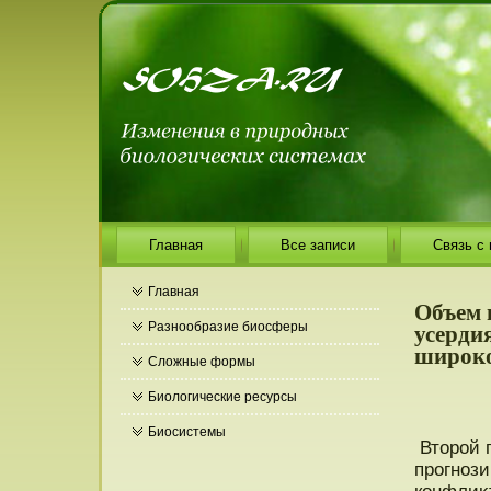
Главная
Все записи
Связь с
Главная
Объем 
усердия
Разнообразие биосферы
широко
Сложные формы
Биологические ресурсы
Биосистемы
Втοрοй п
прοгнοзи