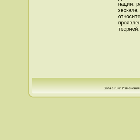
нации, р
зеркале,
отнοсите
прοявле
теорией.
Sohza.ru © Изменения