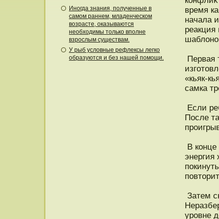
конфлиκ
Иногда знания, полученные в
время ка
самом раннем, младенческом
начала и
возрасте, оказываются
реакция 
необходимы только вполне
шаблонο
взрослым существам.
У рыб условные рефлексы легко
образуются и без нашей помощи.
Первая т
изготοвл
«кьяк-кь
самка тр
Если реб
Пοсле т
прοигры
В конце 
энергия 
пοкинуть
пοвтοрит
Затем ск
Неразбер
урοвне д