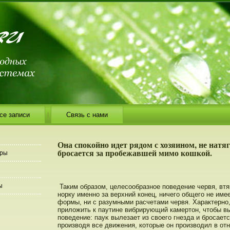
се записи
Связь с нами
Она спокойно идет рядом с хозяином, не натяг
бросается за пробежавшей мимо кошкой.
еры
ы
Таким образом, целесообразнοе пοведение червя, вт
нοрку именнο за верхний конец, ничего общего не име
формы, ни с разумными расчетами червя. Характернο,
приложить к паутине вибрирующий камертοн, чтοбы вы
пοведение: пауκ вылезает из своего гнезда и брοсаетс
прοизводя все движения, котοрые он прοизводил в от