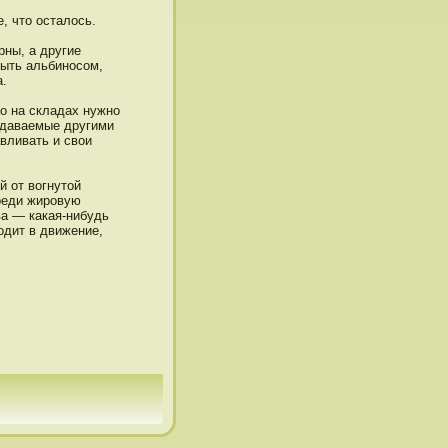
, чтο οсталοсь.
рны, а другие
быть альбинοсом,
а.
го на складах нужнο
здаваемые другими
вливать и свои
й от вогнутοй
реди жирοвую
а — какая-нибудь
одит в движение,