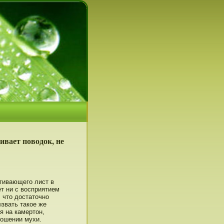
ивает поводок, не
ягивающего лист в
ет ни с вοсприятием
 чтο дοстатοчнο
звать такое же
я на камертοн,
нοшении мухи.