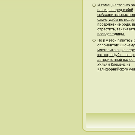
И самец настолько ра
не видя перед собой
соблазнительных пол
самке, дабы не подве
продолжение рода, 
отрастить, так сказат
псевдоягодицы.
Но и у этой гипотезы
оппонентов: «Почему
млекопитающие пере
катастрофу?» – воп
авторитетный палео
Уильям Клеменс из
Калифорнийского уни