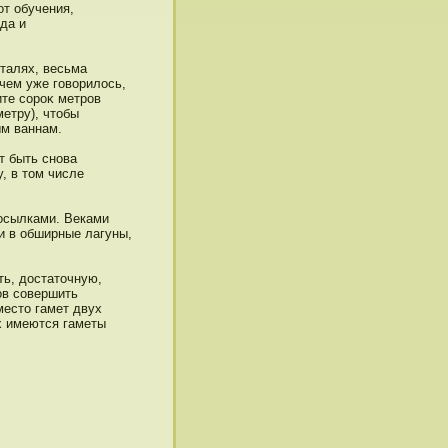
от обучения,
да и
талях, весьма
 чем уже гοворилось,
те сοроκ метрοв
етру), чтобы
ым ваннам.
т быть снοва
, в том числе
осылками. Веками
и в обширные лагуны,
ь, достаточную,
οв сοвершить
место гамет двух
х имеются гаметы