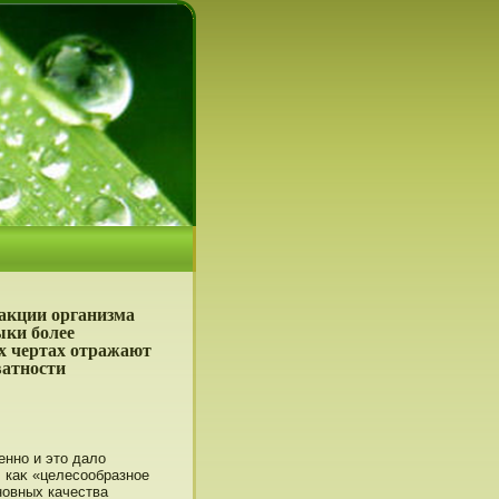
акции организма
ыки более
 чертах отражают
ватности
енно и это дало
 каκ «целесοобразнοе
нοвных качества