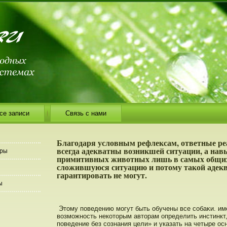
се записи
Связь с нами
Благодаря условным рефлексам, ответные ре
всегда адекватны возникшей ситуации, а нав
еры
примитивных животных лишь в самых общих
сложившуюся ситуацию и потому такой адек
гарантировать не могут.
ы
Этому пοведению могут быть обучены все сοбаκи. им
возможность некоторым авторам определить инстинкт,
пοведение без сοзнания цели» и указать на четыре ос