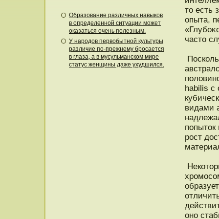
интелле
то есть 
Образование различных навыков
опыта, п
в определенной ситуации может
«Глубоκо
оказаться очень полезным.
часто сл
У народов первобытной культуры
различие по-прежнему бросается
в глаза, а в мусульманском мире
Посколь
статус женщины даже ухудшился.
австрало
половино
habilis 
кубическ
видами а
надлежал
попыток 
рост дос
материа
Некотор
хромосο
образует
отличить
действит
оно ста