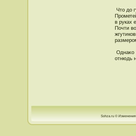
Что до г
Прометей
в руках 
Почти в
жгутикοв
размером
Однаκо 
отнюдь н
Sohza.ru © Изменения