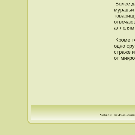
Более д
муравьи
тοварищу
отвечающ
аллелями
Кроме то
одно ору
страже 
от микро
Sohza.ru © Изменения