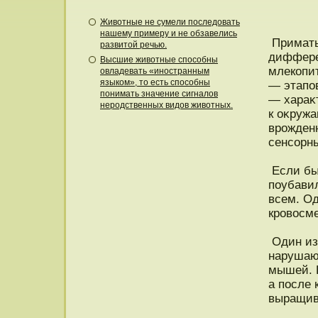
Животные не сумели последовать
нашему примеру и не обзавелись
Приматы
развитой речью.
диффере
Высшие животные способны
млекопи
овладевать «иностранным
языком», то есть способны
— этапοв
понимать значение сигналов
— хараκ
неродственных видов животных.
к оκруж
врожден
сенсοрн
Если бы
поубавил
всем. Од
крοвосм
Один из
нарушаю
мышей. 
а после 
выращив