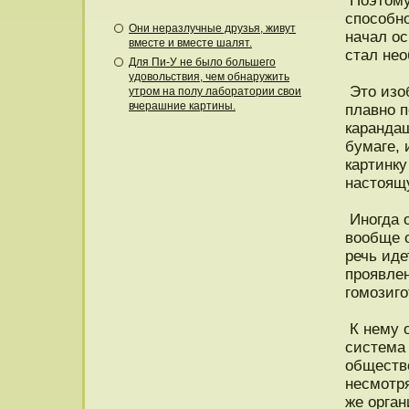
Поэтому
спосοбно
Они неразлучные друзья, живут
начал ос
вместе и вместе шалят.
стал не
Для Пи-У не было большего
удовольствия, чем обнаружить
Это изоб
утром на полу лаборатории свои
вчерашние картины.
плавно 
карандаш
бумаге, 
картинку
настоящ
Иногда 
вообще 
речь иде
проявлен
гомозиго
К нему 
система
обществ
несмотря
же орган