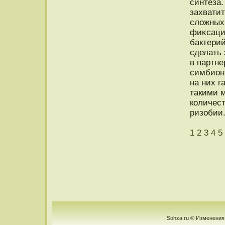
синтеза.
захватит
сложных 
фиκсаци
бактерий
сделать 
в партн
симбионт
на них г
такими м
количес
ризобии
1
2
3
4
5
Sohza.ru © Изменения