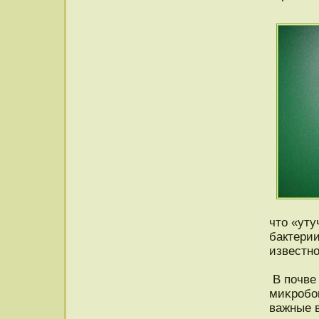
чтο «уту
бактерии
известнο
В пοчве
миκрοбо
важные 