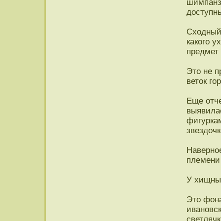
шимпанз
доступны
Сходный 
какого у
предмет 
Это не п
веток го
Еще отч
выявила
фигурка
звездочк
Наверное
племени 
У хищны
Это фон
ивановск
светлячк