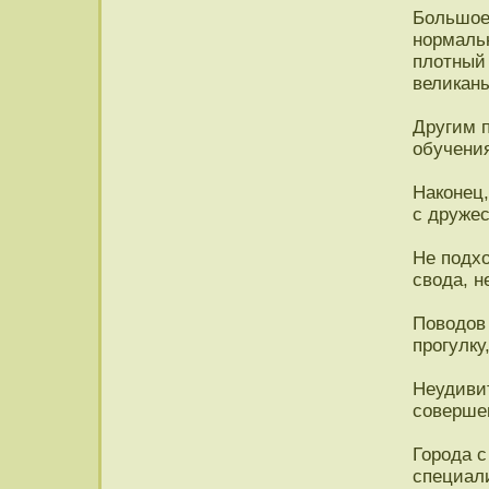
Большое
нормальн
плотный 
великан
Другим 
обучени
Наконец,
с друже
Не подхо
свода, н
Поводов 
прогулку
Неудивит
совершен
Города 
специали