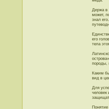
меда.
Держа в 
может, п
знал его
путевод
Единстве
его голо
тела это
Латинско
острова
породы, 
Каким б
вид в це
Для усп
человек 
защищат
Понятие 