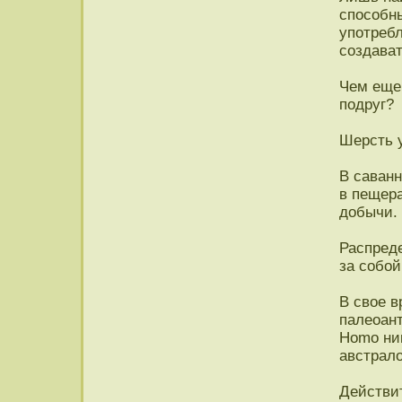
способн
употреб
создават
Чем еще,
подруг?
Шерсть у
В саванн
в пещера
добычи.
Распред
за собой
В свое в
палеоант
Homo ни
австрало
Действит