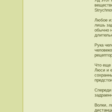
Яд этот 
веществ
Strychnos
Любое из
лишь за
обычно н
длительн
Рука чел
человек
рецептор
Что еще 
Люси и 
сохранны
предстои
Спереди 
задраен
Волки, 
дистанц