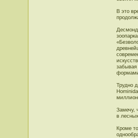
В это вр
продолж
Десмонд 
зоопарка
«Безволо
древней
совреме
искусств
забывая
формами
Трудно д
Hominida
миллионо
Замечу,
в лесных
Кроме то
однообра