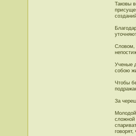
Таковы в
присущег
созданий
Благодар
уточняю
Словом, 
непостиж
Ученые 
собою ж
Чтобы б
подражаю
За череш
Молодой 
сложной
спариват
говорят,