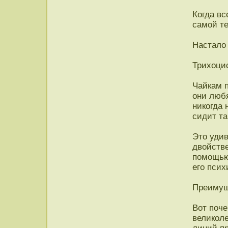
Когда вс
самой те
Настало 
Трихоци
Чайкам п
они любя
никогда 
сидит та
Это удив
двойстве
помощью
его псих
Преимущ
Вот поче
великол