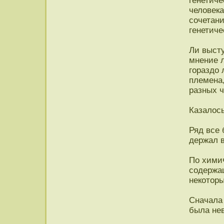
генетиче
человека
сочетани
генетиче
Ли высту
мнение л
гораздо 
племена
разных ч
Казалось
Ряд все
держал 
По химич
содержа
некотор
Сначала 
была не