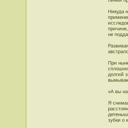
линий п
Никуда н
примене
исследов
причине
не подд
Развива
австрало
При нын
сплошно
долгий з
вымываю
«А вы на
Я снима
расстоя
детеныш
зубки о 