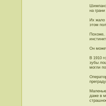
Шимпанзе
на грани
Их жало 
этом пол
Похоже, 
инстинкт
Он может
В 1910 г
зубы лош
могли по
Операто
преграду
Маленьки
даже в м
страшно