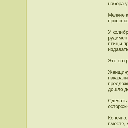
набора у
Мелкие 
присоско
У колиб
рудимен
птицы пр
издавать
Это его 
Женщину 
наказани
предложи
дошло д
Сделать 
осторож
Конечно,
вместе,