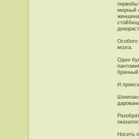
первобы
мирный о
женщина
стойбищ
дикорас
Особого
мозга.
Один бу
пантоми
брачный 
И проис
Шимпанз
дарован
Разобра
оказалос
Носить 