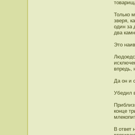
товарища
Только м
зверя, к
один за
два камн
Это наи
Людоедст
исключен
впредь, 
Да он и 
Убедил в
Приблизи
конце тр
млекопи
В ответ 