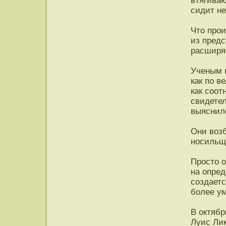
втягиваю
сидит н
Что прои
из предс
расширят
Ученым к
как по в
как соот
свидетел
выяснило
Они воз
носильщи
Просто о
на опре
создает
более у
В октябр
Луис Лик