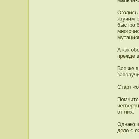
мальчик
Оголись 
жгучим 
быстро б
многочи
мутацио
А как об
прежде 
Все же в
заполуч
Старт «о
Помнится
четверон
от них.
Однако 
дело с л