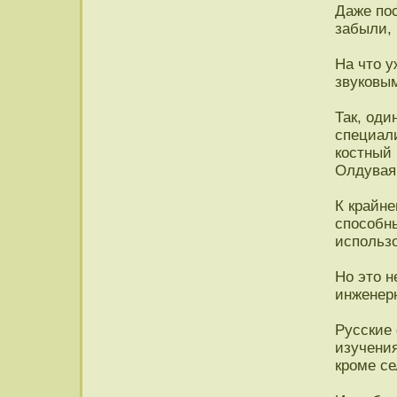
Даже пос
забыли, 
На что у
звуковы
Так, оди
специал
костный 
Олдувая,
К крайн
способны
использо
Но это н
инженерн
Русские 
изучения
кроме се