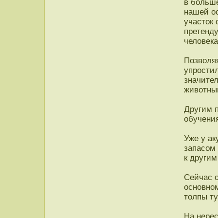
в больш
нашей о
участок 
претенду
человека
Позволяя
упростил
значите
животны
Другим 
обучени
Уже у а
запасом 
к други
Сейчас о
основном
толпы ту
На нерес