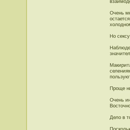
взаимод
Очень мн
остается
холодно
Но сексу
Наблюден
значите
Макирит
селения
пользую
Проще ни
Очень и
Восточн
Дело в т
Посколь