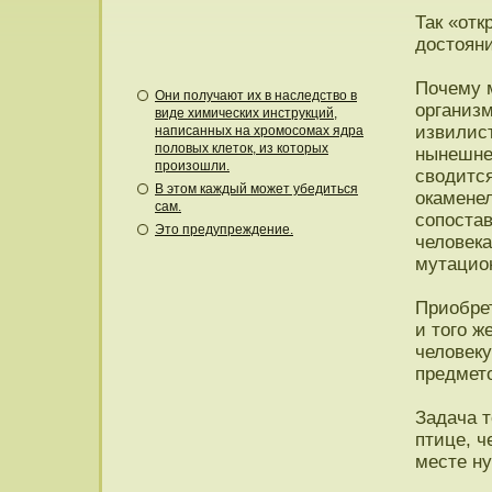
Так «отк
достояни
Почему м
Они получают их в наследство в
организм
виде химических инструкций,
извилис
написанных на хромосомах ядра
половых клеток, из которых
нынешне
произошли.
сводится
В этом каждый может убедиться
окаменел
сам.
сопоста
Это предупреждение.
человека
мутацио
Приобрет
и того ж
человек
предмето
Задача т
птице, ч
месте ну