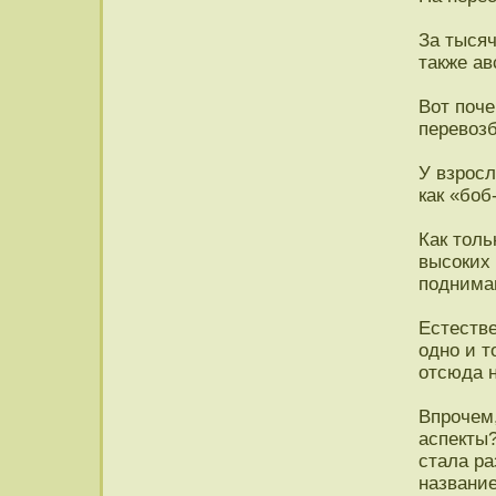
За тысяч
также ав
Вот поч
перевоз
У взросл
как «боб
Как толь
высоких
поднимаю
Естестве
одно и т
отсюда 
Впрочем,
аспекты?
стала ра
название