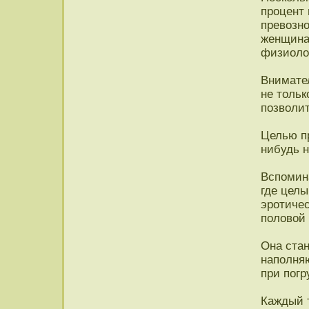
процент 
превозно
женщина
физиоло
Внимате
не тольк
позволит
Целью п
нибудь 
Вспомина
где целы
эротичес
половой 
Она стан
наполняю
при погр
Каждый 