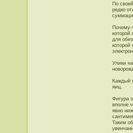
По своей
редко от
суммаци
Почему-т
которой
для обез
которой
электро
Улики н
новорож
Каждый 
яиц.
Фигура 
вполне ч
явно ниж
сантимет
Таким об
увенчанн