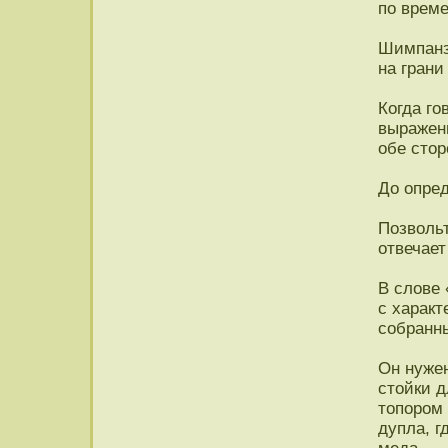
по време
Шимпанзе
на грани
Когда го
выражен
обе стор
До опред
Позвольт
отвечает
В слове 
с характ
собранны
Он нужен
стойки д
топором
дупла, г