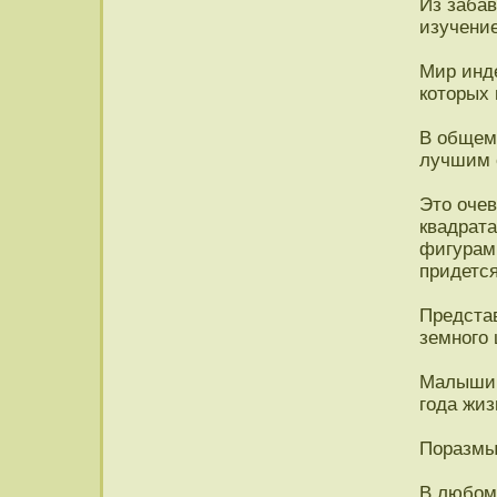
Из забав
изучение
Мир инде
которых 
В общем
лучшим 
Это оче
квадрат
фигурам
придется
Предста
земного 
Малыши 
года жиз
Поразмы
В любом 