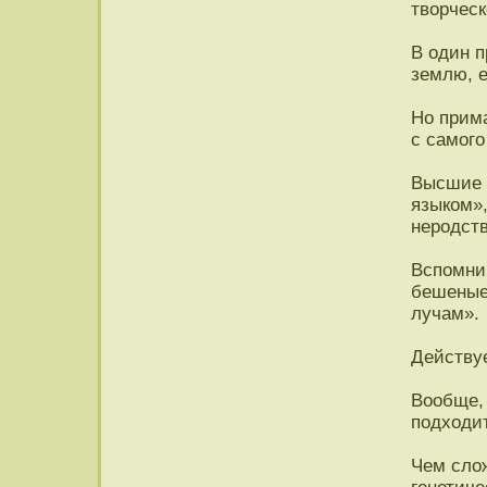
творческ
В один п
землю, е
Но прима
с самого
Высшие 
языком»,
неродст
Вспомним
бешеные
лучам».
Действуе
Вообще,
подходит
Чем сло