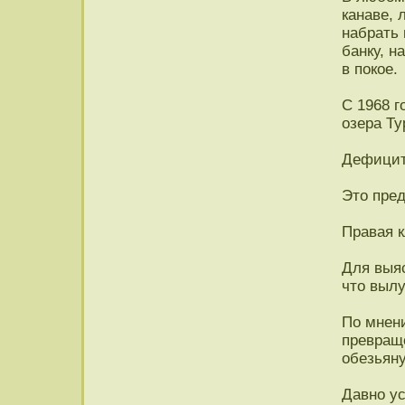
канаве, 
набрать 
банку, н
в покое.
С 1968 г
озера Ту
Дефицит
Это пре
Правая к
Для выяс
что выл
По мнен
превращ
обезьяну
Давно у