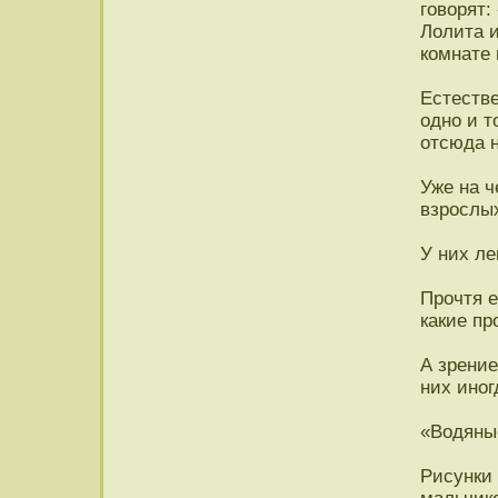
говорят:
Лолита и
комнате 
Естестве
одно и т
отсюда 
Уже на 
взрослых
У них л
Прочтя е
какие пр
А зрение
них иног
«Водяные
Рисунки