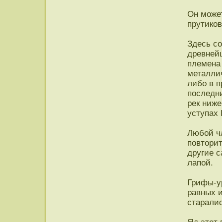
Он може
прутиков
Здесь с
древнейш
племена
металли
либо в 
последн
рек ниже
уступах 
Любой чл
повторит
другие 
лапой.
Грифы-ур
равных и
старалис