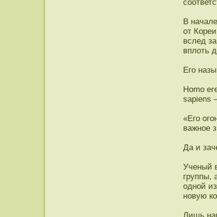
соответ
В начале
от Кореи
вслед за
вплоть д
Его наз
Homo er
sapiens 
«Его ого
важное з
Да и зач
Ученый в
группы, 
одной из
новую к
Лишь на