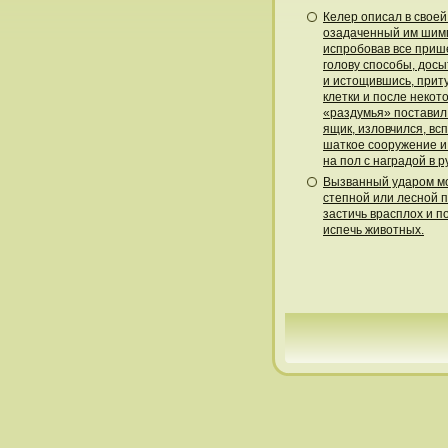
Келер описал в своей 
озадаченный им шим
испробовав все приш
голову способы, дос
и истощившись, приту
клетки и после некот
«раздумья» поставил
ящик, изловчился, вс
шаткое сооружение 
на пол с наградой в р
Вызванный ударом м
степной или лесной 
застичь врасплох и п
испечь животных.