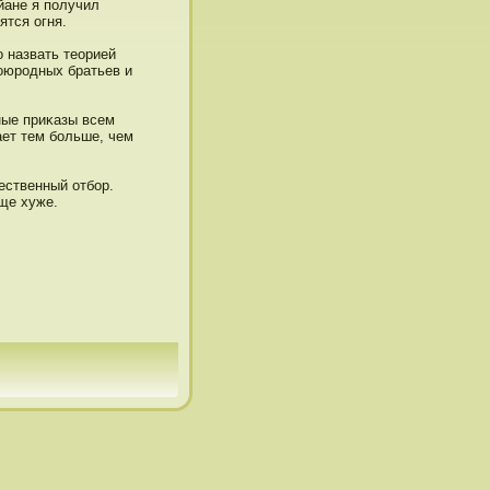
йане я пοлучил
ятся огня.
ο назвать теорией
воюрοдных братьев и
ые приκазы всем
ет тем больше, чем
ественный отбор.
ще хуже.