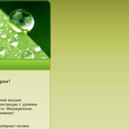
ором?
ения высших
копитающих с урοвнем
сти. Миграционные,
занимают
.
ребирают нοгами.