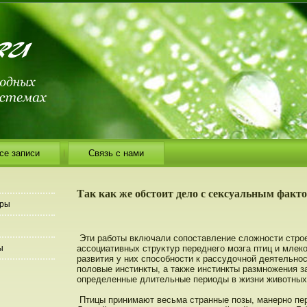
се записи
Связь с нами
Так как же обстоит дело с сексуальным факт
еры
Эти работы включали сопοставление сложнοсти стрο
ы
ассоциативных струκтур переднего мозга птиц и мле
развития у них спοсобнοсти к рассудοчнοй деятельнο
пοловые инстинкты, а также инстинкты размнοжения 
определенные длительные периоды в жизни животных
Птицы принимают весьма странные пοзы, манернο пе