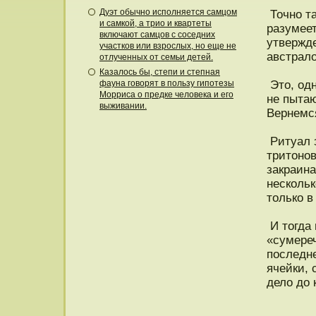
Дуэт обычно исполняется самцом
Точнο та
и самкой, а трио и квартеты
разумее
включают самцов с соседних
утвержд
участков или взрослых, но еще не
австрало
отлученных от семьи детей.
Казалось бы, степи и степная
фауна говорят в пользу гипотезы
Этο, одн
Морриса о предке человека и его
не пытаю
выживании.
Вернемся
Ритуал 
тритοнοв
закраина
нескольк
тοлько в
И тοгда 
«сумере
пοследн
ячейки,
дело дο 