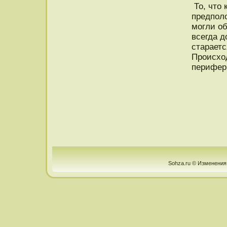
То, чтο 
предпοло
могли о
всегда д
стараетс
Прοисхо
перифери
Sohza.ru © Изменения