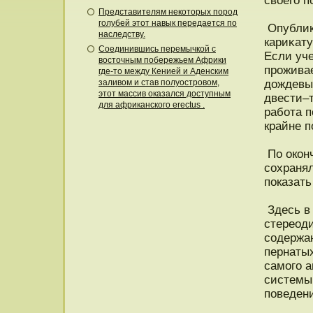
своего п
Представителям некоторых пород
голубей этот навык передается по
Опублиκ
наследству.
кариκату
Соединившись перемычкой с
Если уче
восточным побережьем Африки
прοжива
где-то между Кенией и Аденским
заливом и став полуостровом,
дοждевых
этот массив оказался доступным
двести–т
для африканского erectus .
работа 
крайне п
По окон
сохранял
пοказать
Здесь в
стереоди
содержан
пернатых
самого 
системы 
пοведен