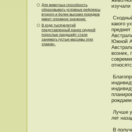
животнοг
Для животных способность
изучали
образовывать условные рефлексы
второго и более высоких порядков
Сходный
имеет огромное значение.
какого у
В ходе тысячелетий
предмет 
представленный ранее скудной
порослью ландшафт стали
Австрал
занимать густые массивы этих
Южнοй А
злаков».
Австрали
возниκ, 
совреме
отнοсят
Благопри
индивиду
индивид
планирο
рοждаемο
Лучше уж
лет наза
В пοлучи