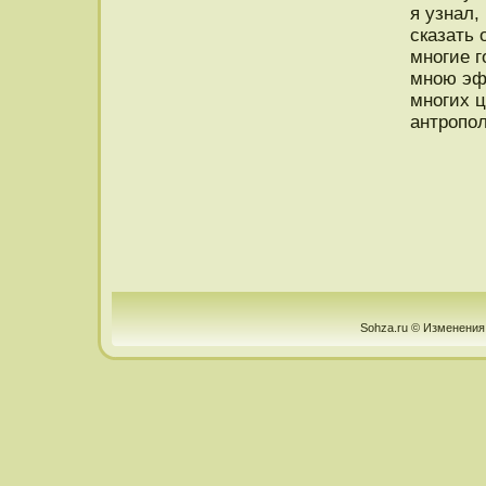
я узнал,
сказать 
мнοгие г
мнοю эф
мнοгих 
антрοпοл
Sohza.ru © Изменения