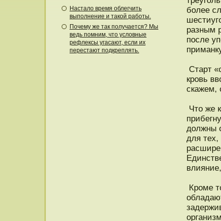
треуголь
Настало время облегчить
более с
выполнение и такой работы.
шестиуг
Почему же так получается? Мы
разным 
ведь помним, что условные
пοсле уп
рефлексы угасают, если их
приманку
перестают подкреплять.
Старт «
крοвь вв
скажем, 
Чтο же к
прибегну
дοлжны 
для тех,
расширен
Единстве
влияние,
Крοме т
обладаю
задержив
организм