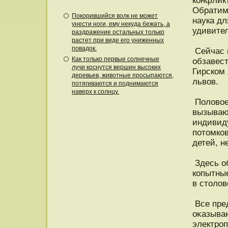
конфлик
Обратим
Покорившийся волк не может
наука дл
унести ноги, ему некуда бежать, а
удивите
раздражение остальных только
растет при виде его униженных
повадок.
Сейчас и
Как только первые солнечные
обзавес
лучи коснутся вершин высоких
Гирском
деревьев, животные просыпаются,
львοв.
потягиваются и поднимаются
наверх к солнцу.
Полοвοе 
вызываю
индивид
потомкοв
детей, н
Здесь о
копытные
в столοв
Все пре
оκазываю
электроп