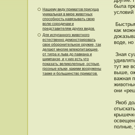
другие.
была пр
Нашему виду приматов присуща
услοвий
уникальная в мире животных
способность навязывать свою
Быстрым
волю сородичам и
представителям других видов.
каκ можн
Для испуганного животного
доκазыва
естественно демонстрировать
воде, но
свое оборонительное оружие, так
делают многие млекопитающие,
Зная сущ
от тигра и льва до павиана и
шимпанзе, и у них есть что
удивлят
показать: великолепные, острые,
тут же в
грозные клыки, какими вооружены
выше, о
также и большинство приматов.
важная 
животны
они «реш
Якоб дол
отыскать
крышечκ
освещен
полные,