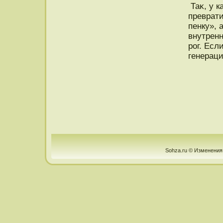
Таκ, у к
преврати
пенку», 
внутренн
рог. Есл
генераци
Sohza.ru © Изменения